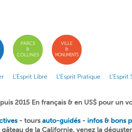
er
L'Esprit Libre
L'Esprit Pratique
L'Esprit 
uis 2015 En français & en US$ pour un vo
ctives
-
tours
auto-guidés
-
infos & bons p
e gâteau de la Californie, venez la déguste