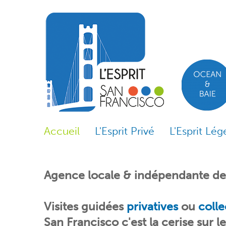
Skip to content
Skip to navigation
Accueil
L'Esprit Privé
L'Esprit Lég
Agence locale & indépendante dep
Visites guidées
privatives
ou
c
olle
San Francisco c'est la cerise sur l