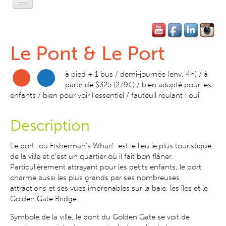
Accueil
L'Esprit Privé
Le Pont & Le Port
L'Esprit Léger
à pied + 1 bus / demi-journée (env. 4h) / à
L'Esprit Libre
partir de $325 (279€) / bien adapté pour les
enfants / bien pour voir l'essentiel / fauteuil roulant : oui
L'Esprit Pratique
Description
L'Esprit SF
Le port -ou Fisherman's Wharf- est le lieu le plus touristique
Contact-Réservation
de la ville et c'est un quartier où il fait bon flâner.
Particulièrement attrayant pour les petits enfants, le port
charme aussi les plus grands par ses nombreuses
attractions et ses vues imprenables sur la baie, les îles et le
Golden Gate Bridge.
Symbole de la ville, le pont du Golden Gate se voit de