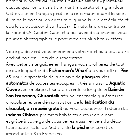
nombreux points de vue mais c'est en allant s'y promener
dessus que l'on en saisit vraiment la beauté et la grandeur.
Cette visite en français peut se faire le matin quand le soleil
illumine le pont ou en après midi quand la ville est éclairée et
que le soleil descend sur l'océan. En été, la brume entre par
la Porte d'Or (Golden Gate) et alors, avec de la chance, vous
pourrez photographier le pont avec ses plus beaux effets.
Votre guide vient vous chercher à votre hôtel ou à tout autre
endroit convenu lors de la réservation.
Avec cette visite guidée en français vous profiterez de tout
ce que le quartier de
Fisherman's Wharf
a à vous offrir :
Pier
39
pour le spectacle de la colonie de
phoques
, des
automates
de toutes les époques ... très amusant,
Aquatic
Cove
avec sa plage et sa promenade le long de la
Baie de
San Francisco,
Ghirardelli
très bel ensemble qui était une
chocolaterie, une démonstration de la
fabrication du
chocolat, un musée gratuit
où vous découvrez l'histoire des
indiens Ohlone
, premiers habitants autour de la baie...
et grâce à votre guide vous verrez aussi l'envers du décor
touristique : celui de l'activité de
la pêche
encore très
importante à San Francisco.