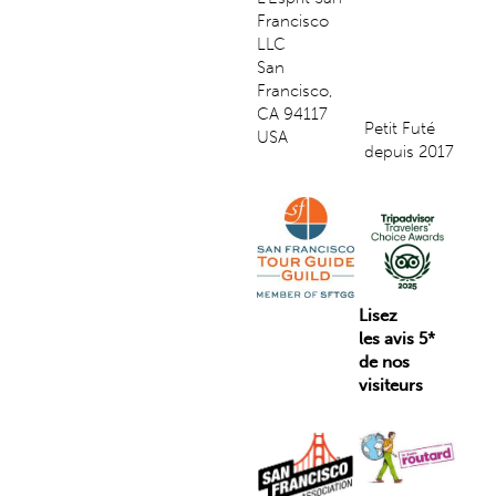
Francisco
LLC
San
Francisco,
CA 94117
Petit Futé
USA
depuis 2017
Lisez
les avis 5*
de nos
visiteurs